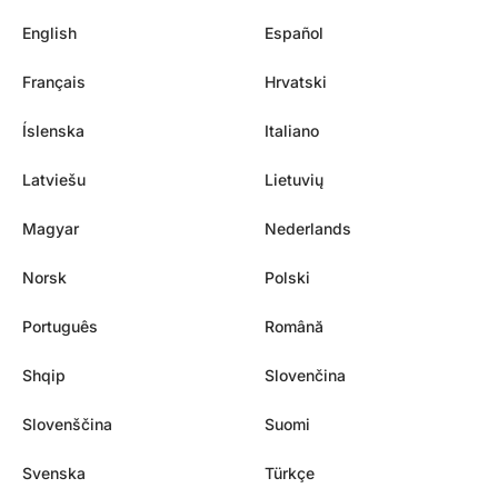
English
Español
Français
Hrvatski
Íslenska
Italiano
Latviešu
Lietuvių
Magyar
Nederlands
Norsk
Polski
Português
Română
Shqip
Slovenčina
Slovenščina
Suomi
Svenska
Türkçe