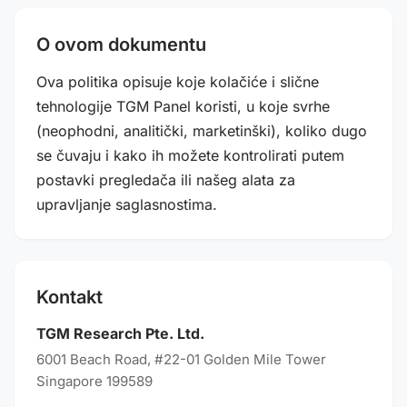
O ovom dokumentu
Ova politika opisuje koje kolačiće i slične
tehnologije TGM Panel koristi, u koje svrhe
(neophodni, analitički, marketinški), koliko dugo
se čuvaju i kako ih možete kontrolirati putem
postavki pregledača ili našeg alata za
upravljanje saglasnostima.
Kontakt
TGM Research Pte. Ltd.
6001 Beach Road, #22-01 Golden Mile Tower
Singapore 199589