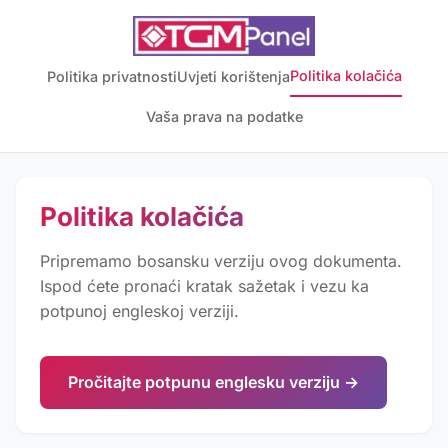
Politika kolačića
Politika privatnosti
Uvjeti korištenja
Vaša prava na podatke
Politika kolačića
Pripremamo bosansku verziju ovog dokumenta.
Ispod ćete pronaći kratak sažetak i vezu ka
potpunoj engleskoj verziji.
Pročitajte potpunu englesku verziju →